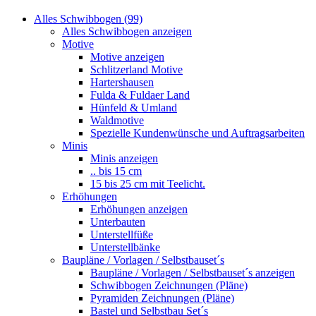
Alles Schwibbogen (99)
Alles Schwibbogen anzeigen
Motive
Motive anzeigen
Schlitzerland Motive
Hartershausen
Fulda & Fuldaer Land
Hünfeld & Umland
Waldmotive
Spezielle Kundenwünsche und Auftragsarbeiten
Minis
Minis anzeigen
.. bis 15 cm
15 bis 25 cm mit Teelicht.
Erhöhungen
Erhöhungen anzeigen
Unterbauten
Unterstellfüße
Unterstellbänke
Baupläne / Vorlagen / Selbstbauset´s
Baupläne / Vorlagen / Selbstbauset´s anzeigen
Schwibbogen Zeichnungen (Pläne)
Pyramiden Zeichnungen (Pläne)
Bastel und Selbstbau Set´s