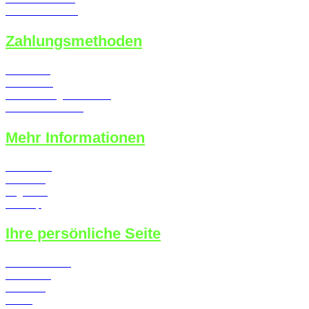
Callback Service
Zahlungsmethoden
Lastschrift
Kreditkarte
Überweisung / Vorkasse
Kauf auf Rechnung
Mehr Informationen
Newsletter
Über uns
Angebote
Sitemap
Ihre persönliche Seite
Konto erstellen
Merkzettel
Ihr Konto
Kasse