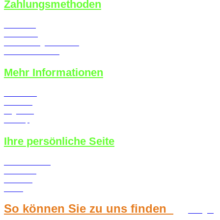
Zahlungsmethoden
Lastschrift
Kreditkarte
Überweisung / Vorkasse
Kauf auf Rechnung
Mehr Informationen
Newsletter
Über uns
Angebote
Sitemap
Ihre persönliche Seite
Konto erstellen
Merkzettel
Ihr Konto
Kasse
So können Sie zu uns finden
Google
Maps