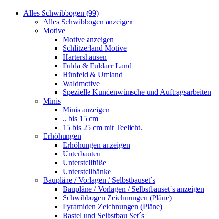
Alles Schwibbogen (99)
Alles Schwibbogen anzeigen
Motive
Motive anzeigen
Schlitzerland Motive
Hartershausen
Fulda & Fuldaer Land
Hünfeld & Umland
Waldmotive
Spezielle Kundenwünsche und Auftragsarbeiten
Minis
Minis anzeigen
.. bis 15 cm
15 bis 25 cm mit Teelicht.
Erhöhungen
Erhöhungen anzeigen
Unterbauten
Unterstellfüße
Unterstellbänke
Baupläne / Vorlagen / Selbstbauset´s
Baupläne / Vorlagen / Selbstbauset´s anzeigen
Schwibbogen Zeichnungen (Pläne)
Pyramiden Zeichnungen (Pläne)
Bastel und Selbstbau Set´s