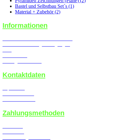
Pyramiden Zeichnungen (Pläne) (2)
Bastel und Selbstbau Set´s (1)
Material + Zubehör (2)
Informationen
Widerrufsrecht & Widerrufsformular
Versand- & Zahlungsbedingungen
AGB
Datenschutz
Vertrag widerrufen
Kontaktdaten
Impressum
Kontaktformular
Callback Service
Zahlungsmethoden
Lastschrift
Kreditkarte
Überweisung / Vorkasse