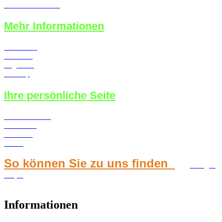
Kauf auf Rechnung
Mehr Informationen
Newsletter
Über uns
Angebote
Sitemap
Ihre persönliche Seite
Konto erstellen
Merkzettel
Ihr Konto
Kasse
So können Sie zu uns finden
Google
Maps
Informationen