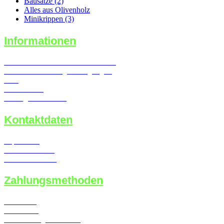
Bausätze (2)
Alles aus Olivenholz
Minikrippen (3)
Informationen
Widerrufsrecht & Widerrufsformular
Versand- & Zahlungsbedingungen
AGB
Datenschutz
Vertrag widerrufen
Kontaktdaten
Impressum
Kontaktformular
Callback Service
Zahlungsmethoden
Lastschrift
Kreditkarte
Überweisung / Vorkasse