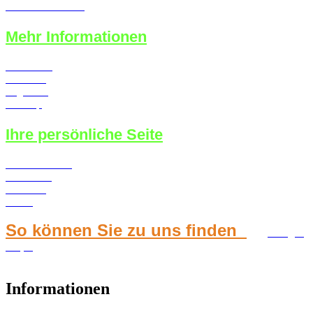
Kauf auf Rechnung
Mehr Informationen
Newsletter
Über uns
Angebote
Sitemap
Ihre persönliche Seite
Konto erstellen
Merkzettel
Ihr Konto
Kasse
So können Sie zu uns finden
Google
Maps
Informationen