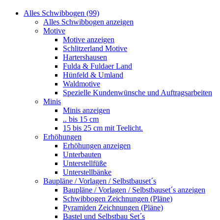
Alles Schwibbogen (99)
Alles Schwibbogen anzeigen
Motive
Motive anzeigen
Schlitzerland Motive
Hartershausen
Fulda & Fuldaer Land
Hünfeld & Umland
Waldmotive
Spezielle Kundenwünsche und Auftragsarbeiten
Minis
Minis anzeigen
.. bis 15 cm
15 bis 25 cm mit Teelicht.
Erhöhungen
Erhöhungen anzeigen
Unterbauten
Unterstellfüße
Unterstellbänke
Baupläne / Vorlagen / Selbstbauset´s
Baupläne / Vorlagen / Selbstbauset´s anzeigen
Schwibbogen Zeichnungen (Pläne)
Pyramiden Zeichnungen (Pläne)
Bastel und Selbstbau Set´s