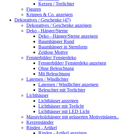
Kerzen / Teelichter
Figuren
Krippen & Co. anzeigen
Dekoratives / Geschenke (47)
Dekoratives / Geschenke anzeigen
Deko - Hänger/Sterne
Deko - Hänger/Sterne anzeigen
Baumhänger Rund
Baumhänger in Sternform
Zeitlose Motive
Fensterbilder/ Fensterdeko
Fensterbilder/ Fensterdeko anzeigen
Ohne Beleuchtung
Mit Beleuchtung
Laternen / Windlichter
Laternen / Windlichter anzeigen
Beleuchtet mit Teelichter
Lichthäuser
Lichthäuser anzeigen
Lichthäuser mit Teelicht
Lichthäuser mit LED Licht
Massivholzhänger mit gelaserten Motiveinlagen..
Kerzenständer
Rinden - Artikel
Rinden - Artikel anzeigen