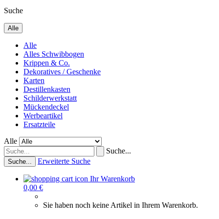
Suche
Alle
Alle
Alles Schwibbogen
Krippen & Co.
Dekoratives / Geschenke
Karten
Destillenkasten
Schilderwerkstatt
Mückendeckel
Werbeartikel
Ersatzteile
Alle
Suche...
Erweiterte Suche
Suche...
Ihr Warenkorb
0,00 €
Sie haben noch keine Artikel in Ihrem Warenkorb.