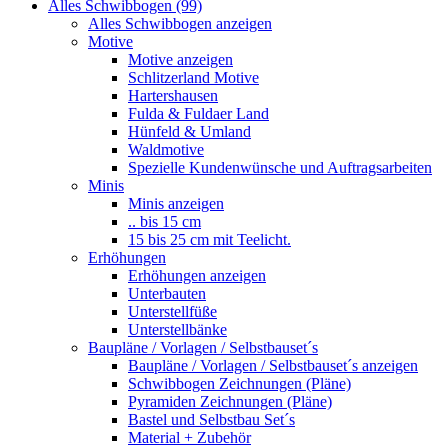
Alles Schwibbogen (99)
Alles Schwibbogen anzeigen
Motive
Motive anzeigen
Schlitzerland Motive
Hartershausen
Fulda & Fuldaer Land
Hünfeld & Umland
Waldmotive
Spezielle Kundenwünsche und Auftragsarbeiten
Minis
Minis anzeigen
.. bis 15 cm
15 bis 25 cm mit Teelicht.
Erhöhungen
Erhöhungen anzeigen
Unterbauten
Unterstellfüße
Unterstellbänke
Baupläne / Vorlagen / Selbstbauset´s
Baupläne / Vorlagen / Selbstbauset´s anzeigen
Schwibbogen Zeichnungen (Pläne)
Pyramiden Zeichnungen (Pläne)
Bastel und Selbstbau Set´s
Material + Zubehör