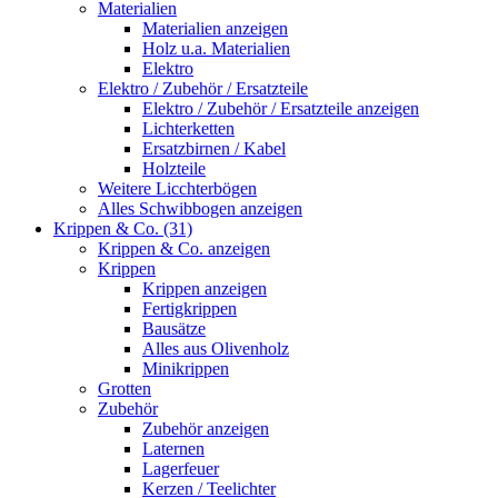
Materialien
Materialien anzeigen
Holz u.a. Materialien
Elektro
Elektro / Zubehör / Ersatzteile
Elektro / Zubehör / Ersatzteile anzeigen
Lichterketten
Ersatzbirnen / Kabel
Holzteile
Weitere Licchterbögen
Alles Schwibbogen anzeigen
Krippen & Co. (31)
Krippen & Co. anzeigen
Krippen
Krippen anzeigen
Fertigkrippen
Bausätze
Alles aus Olivenholz
Minikrippen
Grotten
Zubehör
Zubehör anzeigen
Laternen
Lagerfeuer
Kerzen / Teelichter