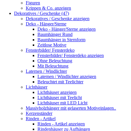
Figuren
Krippen & Co. anzeigen
Dekoratives / Geschenke (47)
Dekoratives / Geschenke anzeigen
Deko - Hänger/Sterne
Deko - Hänger/Sterne anzeigen
Baumhänger Rund
Baumhänger in Sternform
Zeitlose Motive
Fensterbilder/ Fensterdeko
Fensterbilder/ Fensterdeko anzeigen
Ohne Beleuchtung
Mit Beleuchtung
Laternen / Windlichter
Laternen / Windlichter anzeigen
Beleuchtet mit Teelichter
Lichthäuser
Lichthäuser anzeigen
Lichthäuser mit Teelicht
Lichthäuser mit LED Licht
Massivholzhänger mit gelaserten Motiveinlagen..
Kerzenständer
Rinden - Artikel
Rinden - Artikel anzeigen
Rindenhäuser zu Aufhängen