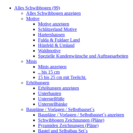
Alles Schwibbogen (99)
Alles Schwibbogen anzeigen
Motive
Motive anzeigen
Schlitzerland Motive
Hartershausen
Fulda & Fuldaer Land
Hünfeld & Umland
Waldmotive
Spezielle Kundenwünsche und Auftragsarbeiten
Minis
Minis anzeigen
.. bis 15 cm
15 bis 25 cm mit Teelicht.
Erhöhungen
Erhöhungen anzeigen
Unterbauten
Unterstellfüße
Unterstellbänke
Baupläne / Vorlagen / Selbstbauset´s
Baupläne / Vorlagen / Selbstbauset´s anzeigen
Schwibbogen Zeichnungen (Pläne)
Pyramiden Zeichnungen (Pläne)
Bastel und Selbstbau Set´s