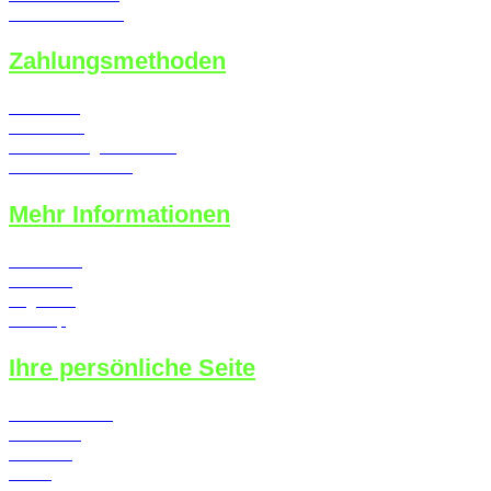
Callback Service
Zahlungsmethoden
Lastschrift
Kreditkarte
Überweisung / Vorkasse
Kauf auf Rechnung
Mehr Informationen
Newsletter
Über uns
Angebote
Sitemap
Ihre persönliche Seite
Konto erstellen
Merkzettel
Ihr Konto
Kasse